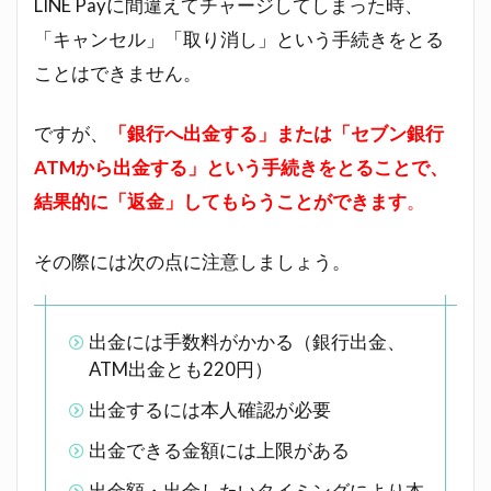
LINE Payに間違えてチャージしてしまった時、
に戻
「キャンセル」「取り消し」という手続きをとる
すこ
とは
ことはできません。
可能
2
ですが、
「銀行へ出金する」または「セブン銀行
出
ATMから出金する」という手続きをとることで、
金
に
結果的に「返金」してもらうことができます
。
は
手
その際には次の点に注意しましょう。
数
料
が
か
出金には手数料がかかる（銀行出金、
か
ATM出金とも220円）
る
出金するには本人確認が必要
3
出金
出金できる金額には上限がある
には
出金額・出金したいタイミングにより本