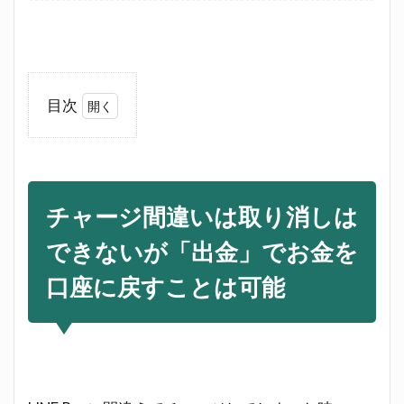
目次
1
チャ
ージ
間違
チャージ間違いは取り消しは
いは
取り
できないが「出金」でお金を
消し
はで
口座に戻すことは可能
きな
いが
「出
金」
でお
金を
口座