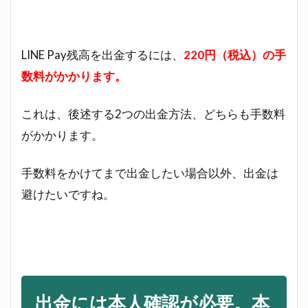
限・
引出
しタ
LINE Pay残高を出金するには、
220円（税込）の手
イミ
ング
数料がかかります。
に注
意
これは、後述する2つの出金方法、どちらも手数料
5
がかかります。
LINE
Pay
残高
手数料をかけてまで出金したい場合以外、出金は
を出
避けたいですね。
金・
現金
化す
る手
順
5.1
出金には本人確認が必要。本
本人