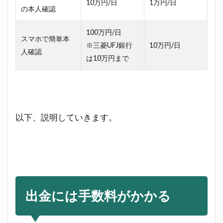
10万円/日
1万円/日
確認
の本人確認
の種
類
100万円/日
スマホで簡単本
3.3
※三菱UFJ銀行
10万円/日
人確認
認証
は10万円まで
方法
によ
り、
出金
額の
以下、説明していきます。
上限
が異
なる
4
LINE
Pay
の出
出金には手数料がかかる
金方
法。
上