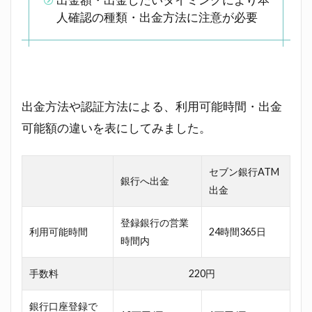
本人
人確認の種類・出金方法に注意が必要
確認
が必
要。
本人
確認
方法
によ
出金方法や認証方法による、利用可能時間・出金
り上
可能額の違いを表にしてみました。
限が
異な
る
セブン銀行ATM
銀行へ出金
3.1
出金
LINE
Pay
登録銀行の営業
利用可能時間
24時間365日
の本
時間内
人確
認
手数料
220円
3.2
本人
銀行口座登録で