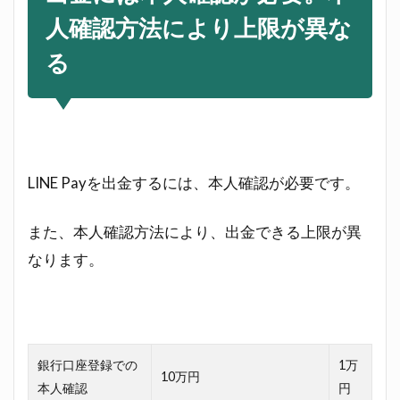
確認
人確認方法により上限が異な
5.2
る
銀行
へ出
金す
る場
合
5.3
LINE Payを出金するには、本人確認が必要です。
セブ
ン銀
行
また、本人確認方法により、出金できる上限が異
ATM
なります。
へ出
金す
る場
合
6
銀行口座登録での
1万
ま
10万円
本人確認
円
と