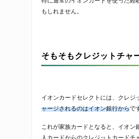
特に通常のイオンカードを使った経
ジ
もしれません。
で
見
落
と
し
が
そもそもクレジットチャ
ち
な
こ
と
1.1
イオンカードセレクトには、クレジ
そも
ャージされるのはイオン銀行から
で
そも
クレ
これが家族カードとなると、イオン
ジッ
トチ
人カードからのクレジットカードチ