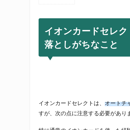
1
イ
オ
ン
イオンカードセレク
カ
ー
落としがちなこと
ド
セ
レ
ク
ト
の
オ
ー
イオンカードセレクトは、
オートチ
ト
チ
すが、次の点に注意する必要があり
ャ
ー