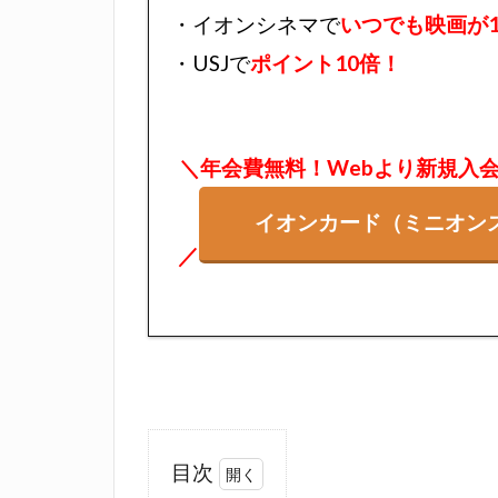
・イオンシネマで
いつでも映画が1,
・USJで
ポイント10倍！
＼年会費無料！Webより新規入会で最
イオンカード（ミニオン
／
目次