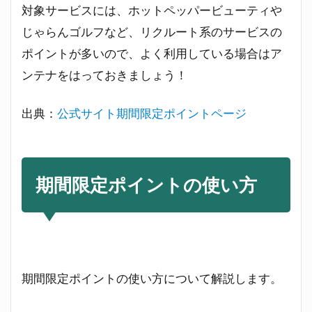
限定
対象サービスには、ホットペッパービューティや
ポイ
じゃらんゴルフなど、リクルート系のサービスの
ント
は有
ポイントが多いので、よく利用している場合はア
効に
ンテナをはっておきましょう！
使う
べ
し！
出典：
公式サイト期間限定ポイントページ
4
ponta
とau
の登
期間限定ポイントの使い方
録・連
携がで
きな
い！？
双方の
登録内
期間限定ポイントの使い方について解説します。
容に注
意！