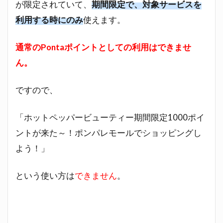
が限定されていて、
期間限定で、対象サービスを
2.1
利用する時にのみ
使えます。
ポイ
ント
の確
通常のPontaポイントとしての利用はできませ
認
ん。
2.2
使い
ですので、
方
2.3
「ホットペッパービューティー期間限定1000ポイ
ポイ
ントが来た～！ポンパレモールでショッピングし
ント
が使
よう！」
われ
る優
先順
という使い方は
できません
。
位
3
期間