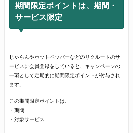
期間限定ポイントは、期間・
ント
は、
サービス限定
期
間・
サー
ビス
限定
2
じゃらんやホットペッパーなどのリクルートのサ
期
間
ービスに会員登録をしていると、キャンペーンの
限
一環として定期的に期間限定ポイントが付与され
定
ポ
ます。
イ
ン
この期間限定ポイントは、
ト
の
・期間
使
・対象サービス
い
方