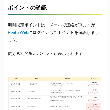
4.1
ポイントの確認
auと
ponta
を連
携し
期間限定ポイントは、メールで連絡が来ますが、
てみ
Ponta Web
にログインしてポイントを確認しまし
た
ょう。
4.2
連携
使える期間限定ポイントが表示されます。
する
と
Ponta
ポイ
ント
二重
取り
もで
き
る！
4.3