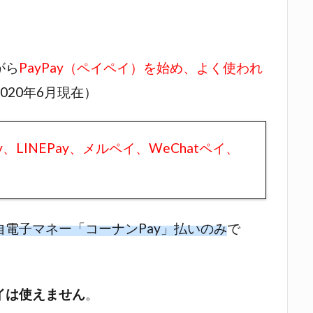
がら
PayPay（ペイペイ）を始め、よく使われ
020年6月現在）
y、LINEPay、メルペイ、WeChatペイ、
自電子マネー「コーナンPay」払いのみ
で
イは使えません
。