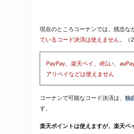
Payは
使えな
い！コ
ード決
現在のところコーナンでは、残念な
済は
ているコード決済は使えません
。（2
「コー
ナン
Pay」
PayPay、楽天ペイ、d払い、auPa
のみ可
能
アリペイなどは使えません
1.2
各種
コーナンで可能なコード決済は、
独
クレ
す。
ジッ
トカ
ード
楽天ポイントは使えますが、楽天ペ
が使