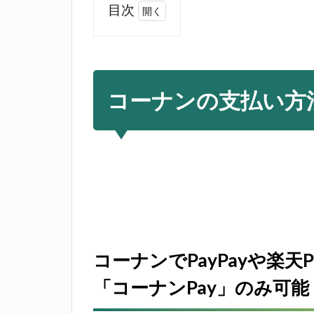
目次
1
コ
ー
ナ
コーナンの支払い方
ン
の
支
払
い
方
法
1.1
コーナンでPayPayや楽
コーナ
ンで
「コーナンPay」のみ可能
PayPay
や楽天